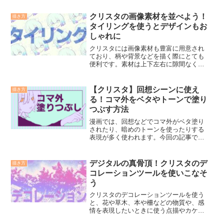
クリスタの画像素材を並べよう！
描き方
タイリングを使うとデザインもお
しゃれに
クリスタには画像素材も豊富に用意され
ており、柄や背景などを描く際にとても
便利です。素材は上下左右に隙間なく並
べて使うことができます。今回の記事で
は、覚えておくと便利なクリスタのタイ
リング機能についてご紹介します
【クリスタ】回想シーンに使え
描き方
る！コマ外をベタやトーンで塗り
つぶす方法
漫画では、回想などでコマ外がベタ塗り
されたり、暗めのトーンを使ったりする
表現が多く使われます。今回の記事で
は、そういった時に使えるコマ枠フォル
ダでマスクされた場合のコマ外への描き
方について解説していきます
デジタルの真骨頂！クリスタのデ
描き方
コレーションツールを使いこなそ
う
クリスタのデコレーションツールを使う
と、花や草木、本や柵などの物質や、感
情を表現したいときに使う点描やカケア
ミなどを簡単に描画することができま