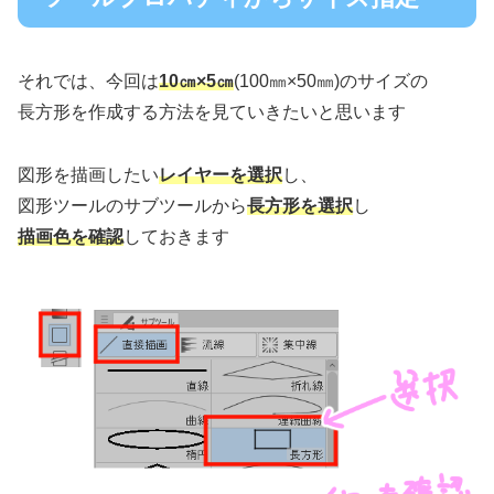
それでは、今回は
10
㎝
×5㎝
(100㎜×50㎜)のサイズの
長方形を作成する方法を見ていきたいと思います
図形を描画したい
レイヤーを選択
し、
図形ツールのサブツールから
長方形を選択
し
描画色を確認
しておきます