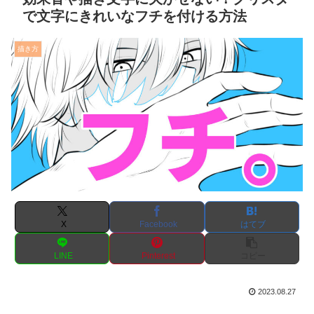
で文字にきれいなフチを付ける方法
描き方
X
Facebook
はてブ
LINE
Pinterest
コピー
2023.08.27