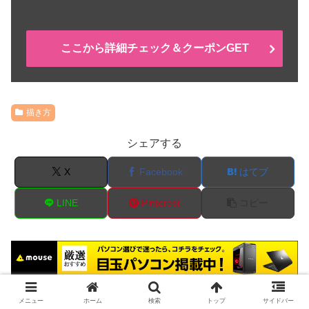
ここから詳細チェック＆クーポンGET
描き方
シェアする
X
Facebook
はてブ
LINE
Pinterest
コピー
メニュー
ホーム
検索
トップ
サイドバー
りんご