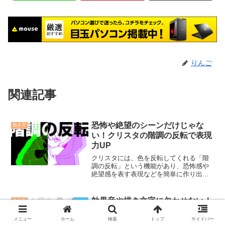
りんご
関連記事
恐怖や絶望のシーンだけじゃな
描き方
い！クリスタの階調の反転で表現
力UP
クリスタには、色を反転してくれる「階
調の反転」という機能があり、恐怖感や
絶望感を表す表現などを簡単に作り出す
ことができます。今回の記事では、その
使い方と手順に加えてプラスアルファの
表現も解説していきます
効果音や描き文字に欠かせない！
描き方
クリスタで文字にきれいなフチを
付ける方法
メニュー
ホーム
検索
トップ
サイドバー