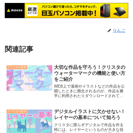
りんご
関連記事
大切な作品を守ろう！クリスタの
クリスタの基本
ウォーターマークの機能と使い方
をご紹介
WEB上で漫画やイラストなどの作品を公
開したときに懸念されるのが、作品を勝
手に利用されたりダウンロードされて使
われてしまうことです。今回の記事で
は、そういった時に有効なクリスタのウ
ォーターマークの機能をご紹介します
デジタルイラストに欠かせない！
クリスタの基本
レイヤーの基本について知ろう
クリスタに限らずデジタルで作品を作る
時には、レイヤーというものが大きな役