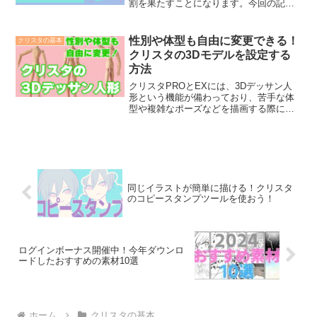
割を果たすことになります。今回の記事
では、レイヤーがどういうもので、どう
いうふうに使っていくのか、基本的なと
ころを解説します。
性別や体型も自由に変更できる！
クリスタの基本
クリスタの3Dモデルを設定する
方法
クリスタPROとEXには、3Dデッサン人
形という機能が備わっており、苦手な体
型や複雑なポーズなどを描画する際に大
変役立ちます。今回の記事では、その3D
デッサン人形の使い方と設定の仕方をご
紹介します。
同じイラストが簡単に描ける！クリスタ
のコピースタンプツールを使おう！
ログインボーナス開催中！今年ダウンロ
ードしたおすすめの素材10選
ホーム
クリスタの基本