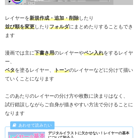
レイヤーを
新規作成・追加・削除
したり
並び順を変更
したり
フォルダ
にまとめたりすることもでき
ます
漫画では主に
下書き用
のレイヤーや
ペン入れ
をするレイヤ
ー、
ベタ
を塗るレイヤー、
トーン
のレイヤーなどに分けて描い
ていくことになります
このあたりのレイヤーの分け方や枚数に決まりはなく、
試行錯誤しながらご自身が描きやすい方法で分けることに
なります
デジタルイラストに欠かせない！レイヤーの基本
について知ろう