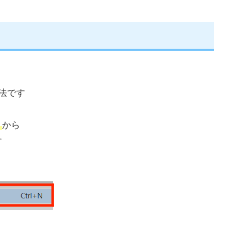
法です
」
から
す