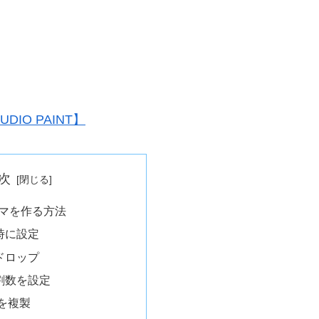
IO PAINT】
次
コマを作る方法
時に設定
ドロップ
割数を設定
を複製